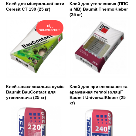
Клей для мінеральної вати
Клей для утеплювача (ППС
Ceresit CT 190 (25 кг)
и МВ) Baumit ThermoKleber
(25 кг)
під
замовлення
Клей-шпаклювальна суміш
Клей для приклеювання та
Baumit BauContact для
армування теплоізоляції
утеплювача (25 кг)
Baumit UniversalKleber (25
кг)