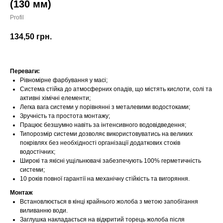
(130 мм)
Profil
134,50
грн.
Переваги:
Рівномірне фарбування у масі;
Система стійка до атмосферних опадів, що містять кислоти, солі та
активні хімічні елементи;
Легка вага системи у порівнянні з металевими водостоками;
Зручність та простота монтажу;
Працює безшумно навіть за інтенсивного водовідведення;
Типорозмір системи дозволяє використовуватись на великих
покрівлях без необхідності організації додаткових стоків
водостічних;
Широкі та якісні ущільнювачі забезпечують 100% герметичність
системи;
10 років повної гарантії на механічну стійкість та вигоряння.
Монтаж
Встановлюється в кінці крайнього жолоба з метою запобігання
виливанню води.
Заглушка накладається на відкритий торець жолоба після