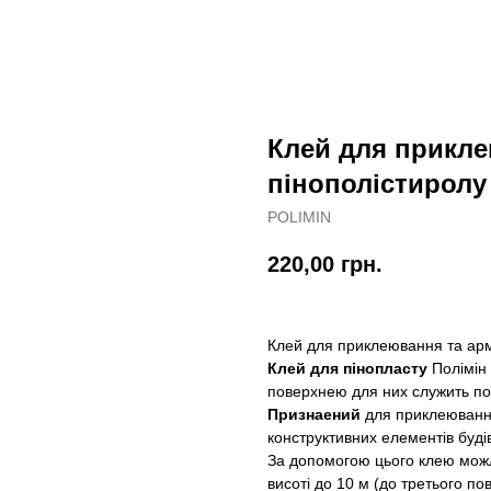
Клей для прикл
пінополістиролу 
POLIMIN
220,00
грн.
Клей для приклеювання та арм
Клей для пінопласту
Полімін 
поверхнею для них служить п
Признаений
для приклеювання 
конструктивних елементів будів
За допомогою цього клею можл
висоті до 10 м (до третього п