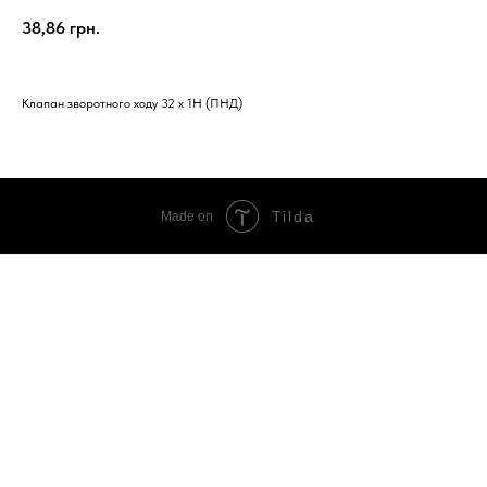
38,86
грн.
Клапан зворотного ходу 32 х 1Н (ПНД)
Tilda
Made on