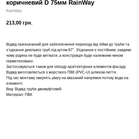
коричневий D 75мм RainWay
RainWay
213,00
грн.
Відвід призначений для забезпечення переходу від лійки до труби та
з’єднання декількох труб під кутом 87°. З'єднання є постійним, завдяки
чому рідина не буде витікати, а конструкція буде належним чином
герметизовано.
Застосовуються також для обходу архітектурних елементів фасаду.
Відвід виготовляється з жорсткого ПВХ (PVC-U) шляхом лиття.
Під час монтажу зверніть увагу на вказаний напрямок потоку води на
елементі.
Вид: Відвід труби двомуфтовий
Матеріал: ПВХ