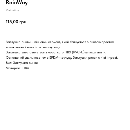
RainWay
RainWay
115,00
грн.
Заглушка ринви – кінцевий елемент, який з'єднується з ринвою простим
замиканням і запобігає виливу води.
Заглушка виготовляється з жорсткого ПВХ (PVC-U) шляхом лиття.
Оснащений ущільнювачем з EPDM-каучуку. Заглушки ринви є ліві і праві.
Вид: Заглушка ринви
Матеріал: ПВХ