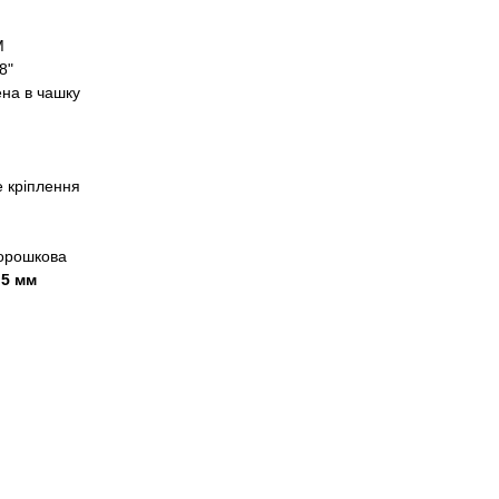
M
8"
ена в чашку
 кріплення
орошкова
,5 мм