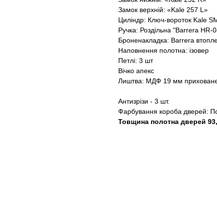
Замок верхній: «Kale 257 L»
Циліндр: Ключ-вороток Kale S
Ручка: Роздільна "Barrera HR-0
Броненакладка: Barrera втопл
Наповнення полотна: ізовер
Петлі: 3 шт
Вічко апекс
Лиштва: МДФ 19 мм приховане
Антизрізи - 3 шт.
Фарбування короба дверей: П
Товщина полотна дверей 93