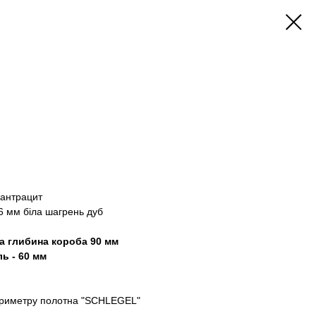
 антрацит
6 мм біла шагрень дуб
на глибина короба 90 мм
ь - 60 мм
периметру полотна "SCHLEGEL"