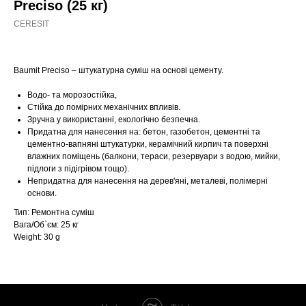
Preciso (25 кг)
CERESIT
Baumit Preciso – штукатурна суміш на основі цементу.
Водо- та морозостійка,
Стійка до помірних механічних впливів.
Зручна у використанні, екологічно безпечна.
Придатна для нанесення на: бетон, газобетон, цементні та
цементно-вапняні штукатурки, керамічний кирпич та поверхні
влажних поміщень (балкони, тераси, резервуари з водою, мийки,
підлоги з підігрівом тощо).
Непридатна для нанесення на дерев'яні, металеві, полімерні
основи.
Тип: Ремонтна суміш
Вага/Об`єм: 25 кг
Weight: 30 g