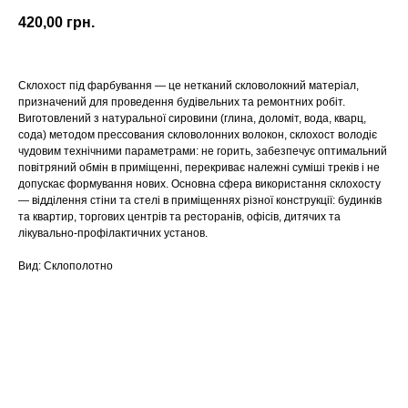
420,00
грн.
Склохост під фарбування — це нетканий скловолокний матеріал,
призначений для проведення будівельних та ремонтних робіт.
Виготовлений з натуральної сировини (глина, доломіт, вода, кварц,
сода) методом прессования скловолонних волокон, склохост володіє
чудовим технічними параметрами: не горить, забезпечує оптимальний
повітряний обмін в приміщенні, перекриває належні суміші треків і не
допускає формування нових. Основна сфера використання склохосту
— відділення стіни та стелі в приміщеннях різної конструкції: будинків
та квартир, торгових центрів та ресторанів, офісів, дитячих та
лікувально-профілактичних установ.
Вид: Склополотно