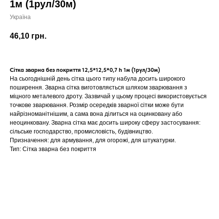
1м (1рул/30м)
Україна
46,10
грн.
Сітка зварна без покриття 12,5*12,5*0,7 h 1м (1рул/30м)
На сьогоднішній день сітка цього типу набула досить широкого
поширення. Зварна сітка виготовляється шляхом зварювання з
міцного металевого дроту. Зазвичай у цьому процесі використовується
точкове зварювання. Розмір осередків зварної сітки може бути
найрізноманітнішим, а сама вона ділиться на оцинковану або
неоцинковану. Зварна сітка має досить широку сферу застосування:
сільське господарство, промисловість, будівництво.
Призначення: для армування, для огорожі, для штукатурки.
Тип: Сітка зварна без покриття