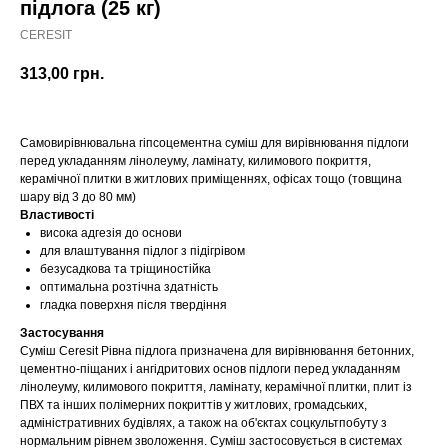
підлога (25 кг)
CERESIT
313,00
грн.
Самовирівнювальна гіпсоцементна суміш для вирівнювання підлоги
перед укладанням лінолеуму, ламінату, килимового покриття,
керамічної плитки в житлових приміщеннях, офісах тощо (товщина
шару від 3 до 80 мм)
Властивості
висока адгезія до основи
для влаштування підлог з підігрівом
безусадкова та тріщиностійка
оптимальна розтічна здатність
гладка поверхня після твердіння
Застосування
Суміш Ceresit Рівна підлога призначена для вирівнювання бетонних,
цементно-піщаних і ангідритових основ підлоги перед укладанням
лінолеуму, килимового покриття, ламінату, керамічної плитки, плит із
ПВХ та інших полімерних покриттів у житлових, громадських,
адміністративних будівлях, а також на об'єктах соцкультпобуту з
нормальним рівнем зволоження. Суміш застосовується в системах