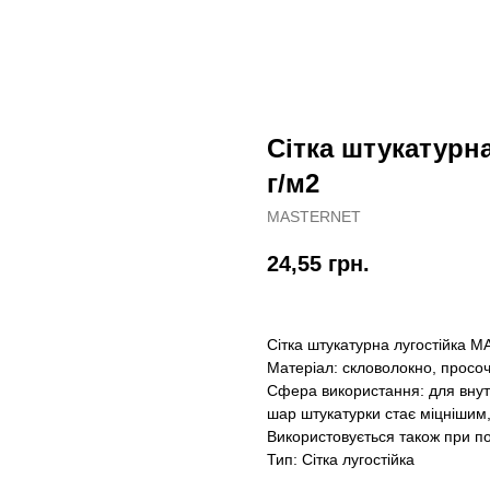
Сітка штукатурн
г/м2
MASTERNET
24,55
грн.
Сітка штукатурна лугостійка 
Матеріал: скловолокно, просо
Сфера використання: для внутр
шар штукатурки стає міцнішим,
Використовується також при п
Тип: Сітка лугостійка