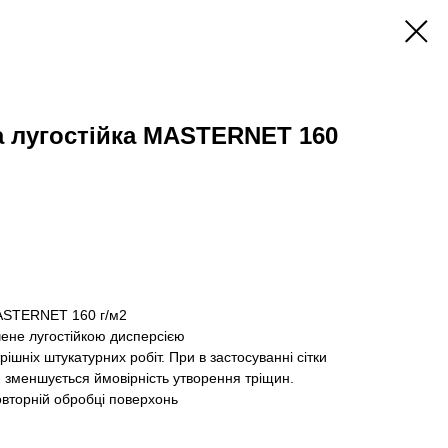
а лугостійка MASTERNET 160
MASTERNET 160 г/м2
чене лугостійкою дисперсією
ішніх штукатурних робіт. При в застосуванні сітки
 зменшується ймовірність утворення тріщин.
овторній обробці поверхонь