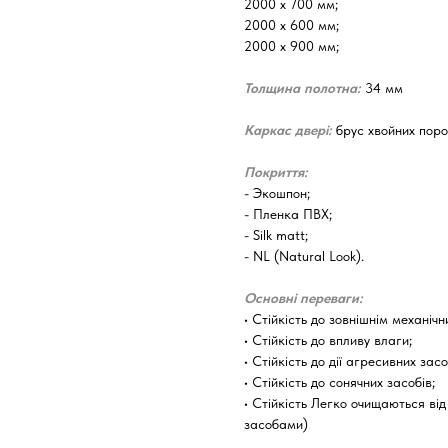
2000 х 700 мм;
2000 х 600 мм;
2000 х 900 мм;
Толщина полотна:
34 мм
Каркас двері:
брус хвойних поро
Покриття:
- Экошпон;
- Пленка ПВХ;
- Silk matt;
- NL (Natural Look).
Основні переваги:
​​• Стійкість до зовнішнім механ
• Стійкість до впливу влаги;
• Стійкість до дії агресивних засо
• Стійкість до сонячних засобів;
• Стійкість Легко очищаються ві
засобами)