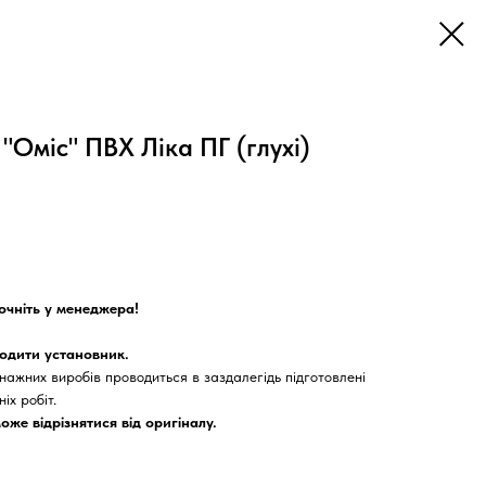
"Оміс" ПВХ Ліка ПГ (глухі)
точніть у менеджера!
водити установник.
ажних виробів проводиться в заздалегідь підготовлені
іх робіт.
оже відрізнятися від оригіналу.