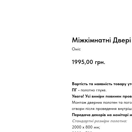
Міжкімнатні Двері 
Оміс
1995,00
грн.
Вартість та наявність товару у
ПГ -
полотно глухе.
Увага! Усі виміри повинен про
Монтаж дверних полотен та погон
отвори після проведення внутрішн
Передача декорів на моніторі м
Стандартні розміри полотна:
2000 х 800 мм;