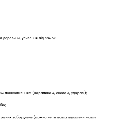
д деревини, усилення під замок.
ічним пошкодженням (царапинам, сколам, ударам);
бів;
д різних забруднень (можно мити всіма відомими моїми