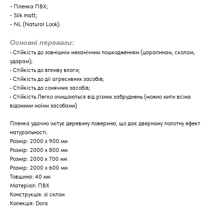
- Пленка ПВХ;
- Silk matt;
- NL (Natural Look).
Основні переваги:
​​• Стійкість до зовнішнім механічним пошкодженням (царапинам, сколам,
ударам);
• Стійкість до впливу влаги;
• Стійкість до дії агресивних засобів;
• Стійкість до сонячних засобів;
• Стійкість Легко очищаються від різних забруднень (можно мити всіма
відомими моїми засобами)
Пленка удачно імітує деревину поверхню, що дає дверному полотну ефект
натуральності.
Розмір: 2000 х 900 мм
Розмір: 2000 х 800 мм
Розмір: 2000 х 700 мм
Розмір: 2000 х 600 мм
Товщина: 40 мм
Матеріал: ПВХ
Конструкція: зі склом
Колекція: Dora