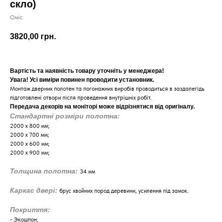
скло)
Оміс
3820,00
грн.
Вартість та наявність товару уточніть у менеджера!
Увага! Усі виміри повинен проводити установник.
Монтаж дверних полотен та погонажних виробів проводиться в заздалегідь
підготовлені отвори після проведення внутрішніх робіт.
Передача декорів на моніторі може відрізнятися від оригіналу.
Стандартні розміри полотна:
2000 х 800 мм;
2000 х 700 мм;
2000 х 600 мм;
2000 х 900 мм;
Толщина полотна:
34 мм
Каркас двері:
брус хвойних пород деревини, усилення під замок.
Покриття:
- Экошпон;