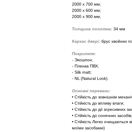
2000 х 700 мм;
2000 х 600 мм;
2000 х 900 мм;
Толщина полотна:
34 мм
Каркас двері:
брус хвойних п
Покриття:
- Экошпон;
- Пленка ПВХ;
- Silk matt;
- NL (Natural Look).
Основні переваги:
​​• Стійкість до зовнішнім ме
• Стійкість до впливу влаги;
• Стійкість до дії агресивних за
• Стійкість до сонячних засобів
• Стійкість Легко очищаються 
моїми засобами)