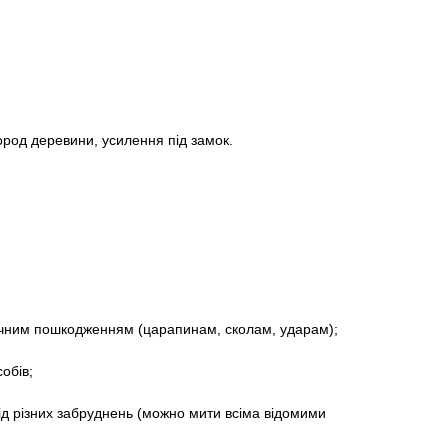
ород деревини, усилення під замок.
ханічним пошкодженням (царапинам, сколам, ударам);
собів;
;
від різних забруднень (можно мити всіма відомими