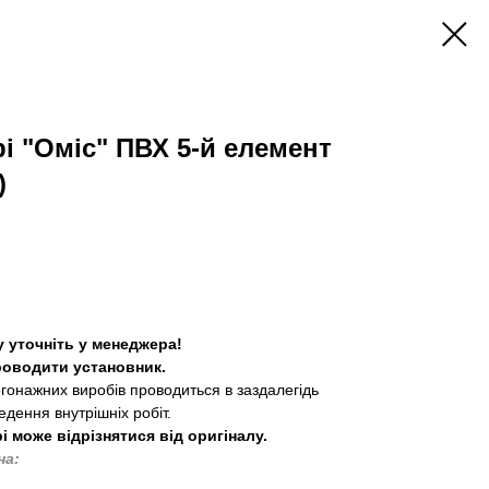
і "Оміс" ПВХ 5-й елемент
)
у уточніть у менеджера!
проводити установник.
гонажних виробів проводиться в заздалегідь
едення внутрішніх робіт.
і може відрізнятися від оригіналу.
на: