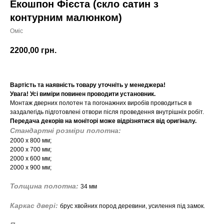
Екошпон Фієста (скло сатин з
контурним малюнком)
Оміс
2200,00
грн.
Вартість та наявність товару уточніть у менеджера!
Увага! Усі виміри повинен проводити установник.
Монтаж дверних полотен та погонажних виробів проводиться в
заздалегідь підготовлені отвори після проведення внутрішніх робіт.
Передача декорів на моніторі може відрізнятися від оригіналу.
Стандартні розміри полотна:
2000 х 800 мм;
2000 х 700 мм;
2000 х 600 мм;
2000 х 900 мм;
Толщина полотна:
34 мм
Каркас двері:
брус хвойних пород деревини, усилення під замок.