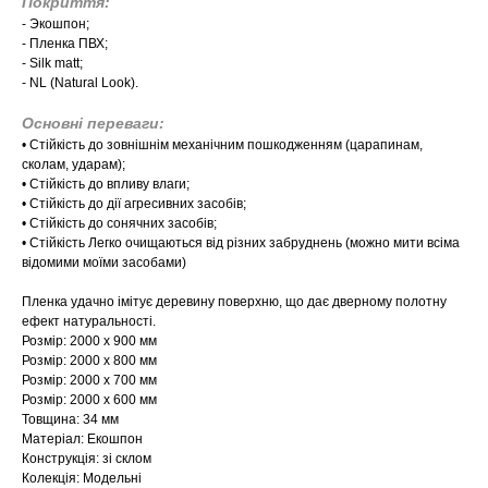
Покриття:
- Экошпон;
- Пленка ПВХ;
- Silk matt;
- NL (Natural Look).
Основні переваги:
​​• Стійкість до зовнішнім механічним пошкодженням (царапинам,
сколам, ударам);
• Стійкість до впливу влаги;
• Стійкість до дії агресивних засобів;
• Стійкість до сонячних засобів;
• Стійкість Легко очищаються від різних забруднень (можно мити всіма
відомими моїми засобами)
Пленка удачно імітує деревину поверхню, що дає дверному полотну
ефект натуральності.
Розмір: 2000 х 900 мм
Розмір: 2000 х 800 мм
Розмір: 2000 х 700 мм
Розмір: 2000 х 600 мм
Товщина: 34 мм
Матеріал: Екошпон
Конструкція: зі склом
Колекція: Модельні