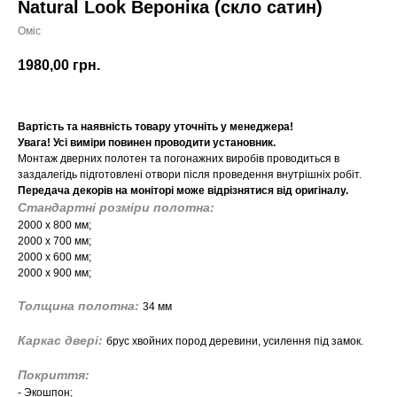
Natural Look Вероніка (скло сатин)
Оміс
1980,00
грн.
Вартість та наявність товару уточніть у менеджера!
Увага! Усі виміри повинен проводити установник.
Монтаж дверних полотен та погонажних виробів проводиться в
заздалегідь підготовлені отвори після проведення внутрішніх робіт.
Передача декорів на моніторі може відрізнятися від оригіналу.
Стандартні розміри полотна:
2000 х 800 мм;
2000 х 700 мм;
2000 х 600 мм;
2000 х 900 мм;
Толщина полотна:
34 мм
Каркас двері:
брус хвойних пород деревини, усилення під замок.
Покриття:
- Экошпон;