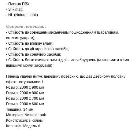
- Пленка ПВХ;
- Silk matt;
- NL (Natural Look).
Основні переваги:
​​• Стійкість до зовнішнім механічним пошкодженням (царапинам,
сколам, ударам);
• Стійкість до впливу влаги;
• Стійкість до дії агресивних засобів;
• Стійкість до сонячних засобів;
• Стійкість Легко очищаються від різних забруднень (можно мити всіма
відомими моїми засобами)
Пленка удачно імітує деревину поверхню, що дає дверному полотну
ефект натуральності.
Розмір: 2000 х 900 мм
Розмір: 2000 х 800 мм
Розмір: 2000 х 700 мм
Розмір: 2000 х 600 мм
Товщина: 34 мм
Матеріал: Natural Look
Конструкція: зі склом
Колекція: Модельні