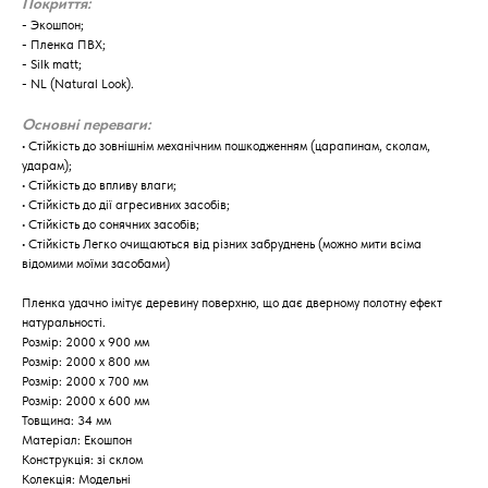
Покриття:
- Экошпон;
- Пленка ПВХ;
- Silk matt;
- NL (Natural Look).
Основні переваги:
​​• Стійкість до зовнішнім механічним пошкодженням (царапинам, сколам,
ударам);
• Стійкість до впливу влаги;
• Стійкість до дії агресивних засобів;
• Стійкість до сонячних засобів;
• Стійкість Легко очищаються від різних забруднень (можно мити всіма
відомими моїми засобами)
Пленка удачно імітує деревину поверхню, що дає дверному полотну ефект
натуральності.
Розмір: 2000 х 900 мм
Розмір: 2000 х 800 мм
Розмір: 2000 х 700 мм
Розмір: 2000 х 600 мм
Товщина: 34 мм
Матеріал: Екошпон
Конструкція: зі склом
Колекція: Модельні