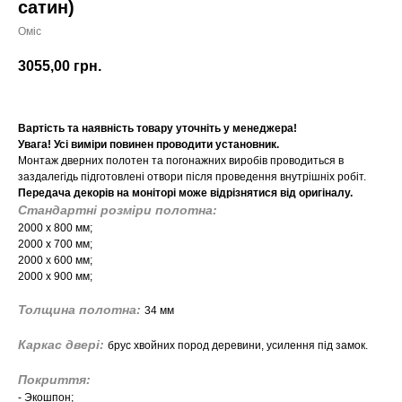
сатин)
Оміс
3055,00
грн.
Вартість та наявність товару уточніть у менеджера!
Увага! Усі виміри повинен проводити установник.
Монтаж дверних полотен та погонажних виробів проводиться в
заздалегідь підготовлені отвори після проведення внутрішніх робіт.
Передача декорів на моніторі може відрізнятися від оригіналу.
Стандартні розміри полотна:
2000 х 800 мм;
2000 х 700 мм;
2000 х 600 мм;
2000 х 900 мм;
Толщина полотна:
34 мм
Каркас двері:
брус хвойних пород деревини, усилення під замок.
Покриття:
- Экошпон;