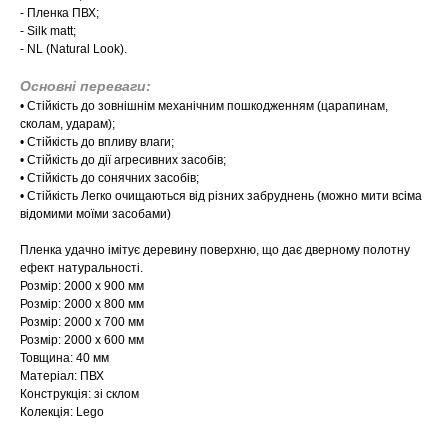
- Пленка ПВХ;
- Silk matt;
- NL (Natural Look).
Основні переваги:
​​• Стійкість до зовнішнім механічним пошкодженням (царапинам,
сколам, ударам);
• Стійкість до впливу влаги;
• Стійкість до дії агресивних засобів;
• Стійкість до сонячних засобів;
• Стійкість Легко очищаються від різних забруднень (можно мити всіма
відомими моїми засобами)
Пленка удачно імітує деревину поверхню, що дає дверному полотну
ефект натуральності.
Розмір: 2000 х 900 мм
Розмір: 2000 х 800 мм
Розмір: 2000 х 700 мм
Розмір: 2000 х 600 мм
Товщина: 40 мм
Матеріал: ПВХ
Конструкція: зі склом
Колекція: Lego