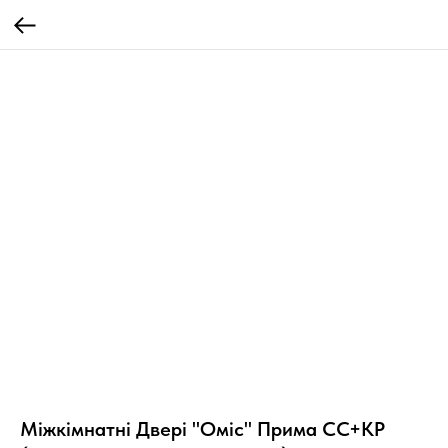
Міжкімнатні Двері "Оміс" Прима СС+КР