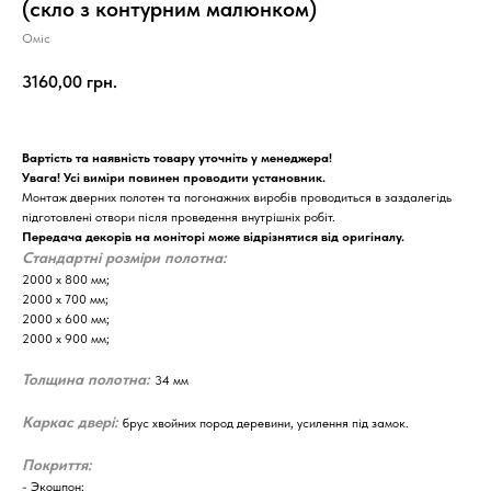
(скло з контурним малюнком)
Оміс
3160,00
грн.
Вартість та наявність товару уточніть у менеджера!
Увага! Усі виміри повинен проводити установник.
Монтаж дверних полотен та погонажних виробів проводиться в заздалегідь
підготовлені отвори після проведення внутрішніх робіт.
Передача декорів на моніторі може відрізнятися від оригіналу.
Стандартні розміри полотна:
2000 х 800 мм;
2000 х 700 мм;
2000 х 600 мм;
2000 х 900 мм;
Толщина полотна:
34 мм
Каркас двері:
брус хвойних пород деревини, усилення під замок.
Покриття:
- Экошпон;