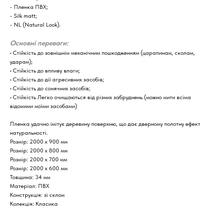
- Пленка ПВХ;
- Silk matt;
- NL (Natural Look).
Основні переваги:
​​• Стійкість до зовнішнім механічним пошкодженням (царапинам, сколам,
ударам);
• Стійкість до впливу влаги;
• Стійкість до дії агресивних засобів;
• Стійкість до сонячних засобів;
• Стійкість Легко очищаються від різних забруднень (можно мити всіма
відомими моїми засобами)
Пленка удачно імітує деревину поверхню, що дає дверному полотну ефект
натуральності.
Розмір: 2000 х 900 мм
Розмір: 2000 х 800 мм
Розмір: 2000 х 700 мм
Розмір: 2000 х 600 мм
Товщина: 34 мм
Матеріал: ПВХ
Конструкція: зі склом
Колекція: Класика