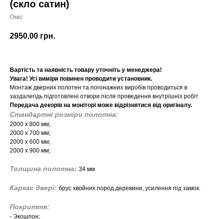
(скло сатин)
Оміс
2950,00
грн.
Вартість та наявність товару уточніть у менеджера!
Увага! Усі виміри повинен проводити установник.
Монтаж дверних полотен та погонажних виробів проводиться в
заздалегідь підготовлені отвори після проведення внутрішніх робіт.
Передача декорів на моніторі може відрізнятися від оригіналу.
Стандартні розміри полотна:
2000 х 800 мм;
2000 х 700 мм;
2000 х 600 мм;
2000 х 900 мм;
Толщина полотна:
34 мм
Каркас двері:
брус хвойних пород деревини, усилення під замок.
Покриття:
- Экошпон;