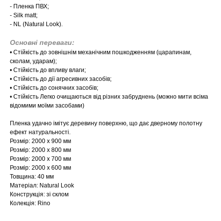
- Пленка ПВХ;
- Silk matt;
- NL (Natural Look).
Основні переваги:
​​• Стійкість до зовнішнім механічним пошкодженням (царапинам,
сколам, ударам);
• Стійкість до впливу влаги;
• Стійкість до дії агресивних засобів;
• Стійкість до сонячних засобів;
• Стійкість Легко очищаються від різних забруднень (можно мити всіма
відомими моїми засобами)
Пленка удачно імітує деревину поверхню, що дає дверному полотну
ефект натуральності.
Розмір: 2000 х 900 мм
Розмір: 2000 х 800 мм
Розмір: 2000 х 700 мм
Розмір: 2000 х 600 мм
Товщина: 40 мм
Матеріал: Natural Look
Конструкція: зі склом
Колекція: Rino