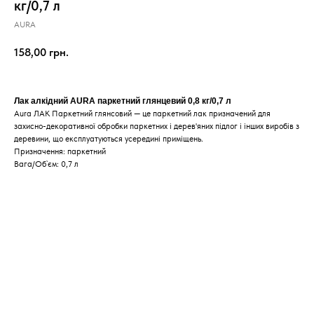
кг/0,7 л
AURA
158,00
грн.
Лак алкідний AURA паркетний глянцевий 0,8 кг/0,7 л
Aura ЛАК Паркетний глянсовий — це паркетний лак призначений для
захисно-декоративної обробки паркетних і дерев'яних підлог і інших виробів з
деревини, що експлуатуються усередині приміщень.
Призначення: паркетний
Вага/Об`єм: 0,7 л