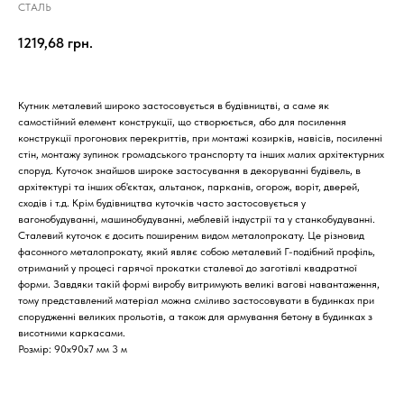
СТАЛЬ
1219,68
грн.
Кутник металевий широко застосовується в будівництві, а саме як
самостійний елемент конструкції, що створюється, або для посилення
конструкції прогонових перекриттів, при монтажі козирків, навісів, посиленні
стін, монтажу зупинок громадського транспорту та інших малих архітектурних
споруд. Куточок знайшов широке застосування в декоруванні будівель, в
архітектурі та інших об'єктах, альтанок, парканів, огорож, воріт, дверей,
сходів і т.д. Крім будівництва куточків часто застосовується у
вагонобудуванні, машинобудуванні, меблевій індустрії та у станкобудуванні.
Сталевий куточок є досить поширеним видом металопрокату. Це різновид
фасонного металопрокату, який являє собою металевий Г-подібний профіль,
отриманий у процесі гарячої прокатки сталевої до заготівлі квадратної
форми. Завдяки такій формі виробу витримують великі вагові навантаження,
тому представлений матеріал можна сміливо застосовувати в будинках при
спорудженні великих прольотів, а також для армування бетону в будинках з
висотними каркасами.
Розмір: 90х90х7 мм 3 м