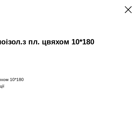
оізол.з пл. цвяхом 10*180
вяхом 10*180
ції