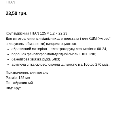
TITAN
23,50
грн.
Круг відрізний TITAN 125 × 1,2 × 22,23
Для виготовлення кіл відрізних для верстата і для КШМ (кутової
шліфувальної машинки) використовуються:
абразивний матеріал – електрокорунд зернистістю 60-24;
порошок фенолоформальдегідної смоли СФП 12Ф;
бакелітова зв'язка рідка БЖ3;
армуюча сітка скловолоконна щільністю від 100 до 270 г/м2.
Призначення: для металу
Розмір: 125 мм
Тип: абразивний
Вид: Круг