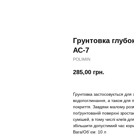
Грунтовка глубо
АС-7
POLIMIN
285,00
грн.
Ґрунтовка застосовується для
водопоглинання, а також для
покриття. Завдяки малому розм
поґрунтованій поверхні зроста
сумішей, в тому числі клеїв дл
збільшити допустимий час кор
Вага/Об`єм: 10 л