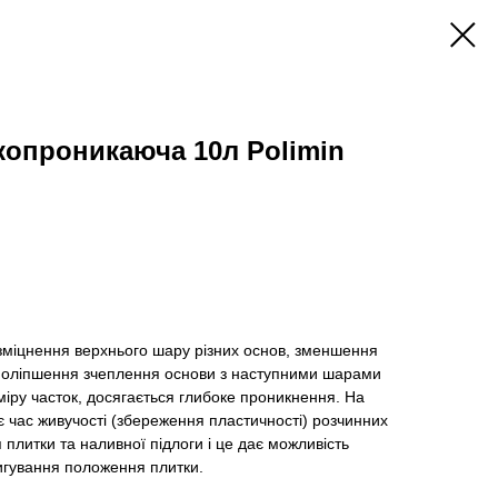
копроникаюча 10л Polimin
 зміцнення верхнього шару різних основ, зменшення
 поліпшення зчеплення основи з наступними шарами
іру часток, досягається глибоке проникнення. На
є час живучості (збереження пластичності) розчинних
я плитки та наливної підлоги і це дає можливість
игування положення плитки.