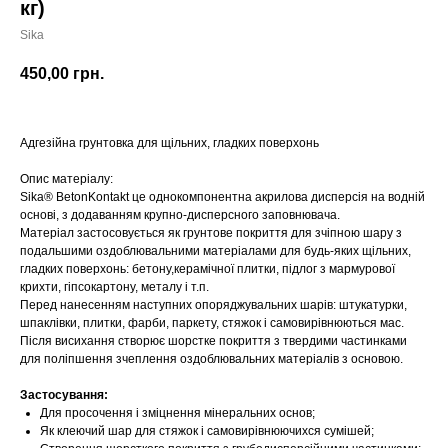
кг)
Sika
450,00
грн.
Адгезійна грунтовка для щільних, гладких поверхонь
Опис матеріалу:
Sika® BetonKontakt це однокомпонентна акрилова дисперсія на водній
основі, з додаванням крупно-дисперсного заповнювача.
Матеріал застосовується як грунтове покриття для зчіпною шару з
подальшими оздоблювальними матеріалами для будь-яких щільних,
гладких поверхонь: бетону,керамічної плитки, підлог з мармурової
крихти, гіпсокартону, металу і т.п.
Перед нанесенням наступних опоряджувальних шарів: штукатурки,
шпаклівки, плитки, фарби, паркету, стяжок і самовирівнюються мас.
Після висихання створює шорстке покриття з твердими частинками
для поліпшення зчеплення оздоблювальних матеріалів з основою.
Застосування:
Для просочення і зміцнення мінеральних основ;
Як клеючий шар для стяжок і самовирівнюючихся сумішей;