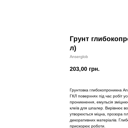
Грунт глибокопр
л)
Anserglob
203,00
грн.
Грунтовка глибокопроникна Ans
ГКЛ поверхнях під час робіт ус
проникнення, емульсія зміцнює
клеїв для шпалер. Вирівнює во
утворюється міцна, прозора пл
декоративних матеріалів. Гли
прискорює роботи.