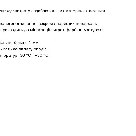
знижує витрату оздоблювальних матеріалів, оскільки
 вологопоглинання, зокрема пористих поверхонь;
 призводить до мінімізації витрат фарб, штукатурок і
ість не більше 1 мм;
ійкість до впливу опадів;
ператур -30 °С - +80 °С;