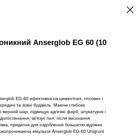
оникний Anserglob EG 60 (10
erglob EG-60 ефективна на цементних, гіпсових і
ередині та зовні будівель. Маючи глибоке
 верхній шар, підвищує адгезію фарб, штукатурок і
допоглинання, зв'язує пил, після висихання
івка, придатна для оздоблення більшістю відомих
бокопроникаюча емульсія Anserglob EG-60 Unigrunt