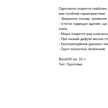
Одночасно покриття серйозно 
має особливі характеристики:
- Зміцнення основи, зниження
- Істотно підвищує адгезію, що
клеїв;
- Міцне покриття має еластичн
- При низькій дифузії висока ст
- Експлуатаційний діапазон тем
- Ґрунт екологічно безпечний.
Вага/Об`єм: 10 л
Тип: Грунтовка