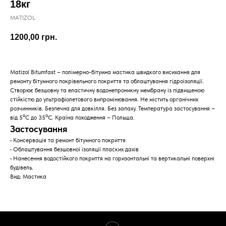
18кг
MATIZOL
1200,00
грн.
Matizol Bitumfast – полімерно-бітумна мастика швидкого висихання для
ремонту бітумного покрівельного покриття та облаштування гідроізоляції.
Створює безшовну та еластичну водонепроникну мембрану із підвищеною
стійкістю до ультрафіолетового випромінювання. Не містить органічних
розчинників. Безпечна для довкілля. Без запаху. Температура застосування –
о
о
від 5
С до 35
С. Країна походження – Польща.
Застосування
• Консервація та ремонт бітумного покриття
• Облаштування безшовної ізоляції пласких дахів
• Нанесення водостійкого покриття на горизонтальні та вертикальні поверхні
будівель.
Вид: Мастика