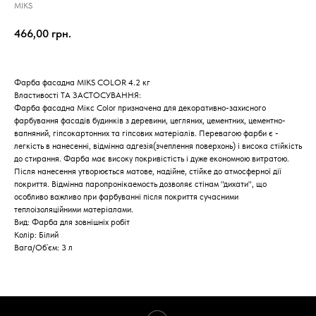
MIKS
466,00
грн.
Фарба фасадна MIKS COLOR 4.2 кг
Властивості ТА ЗАСТОСУВАННЯ:
Фарба фасадна Мікс Color призначена для декоративно-захисного
фарбування фасадів будинків з деревини, цегляних, цементних, цементно-
вапняний, гіпсокартонних та гіпсових матеріалів. Перевагою фарби є -
легкість в нанесенні, відмінна адгезія(зчеплення поверхонь) і висока стійкість
до стирання. Фарба має високу покривістість і дуже економною витратою.
Після нанесення утворюється матове, надійне, стійке до атмосферної дії
покриття. Відмінна паропронікаемость дозволяє стінам "дихати", що
особливо важливо при фарбуванні після покриття сучасними
теплоізоляційними матеріалами.
Вид: Фарба для зовнішніх робіт
Колір: Білий
Вага/Об`єм: 3 л