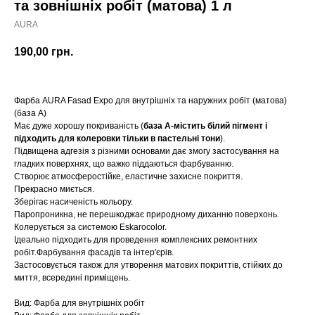
та зовнішніх робіт (матова) 1 л
AURA
190,00
грн.
Фарба AURA Fasad Expo для внутрішніх та наружних робіт (матова)
(база А)
Має дуже хорошу покриваність (
база А-містить білий пігмент і
підходить для колеровки тільки в пастельні тони
).
Підвищена адгезія з різними основами дає змогу застосування на
гладких поверхнях, що важко піддаються фарбуванню.
Створює атмосферостійке, еластичне захисне покриття.
Прекрасно миється.
Зберігає насиченість кольору.
Паропроникна, не перешкоджає природному диханню поверхонь.
Колерується за системою Eskarocolor.
Ідеально підходить для проведення комплексних ремонтних
робіт.Фарбування фасадів та інтер'єрів.
Застосовується також для утворення матових покриттів, стійких до
миття, всередині приміщень.
Вид: Фарба для внутрішніх робіт