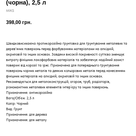
(чорна), 2,5 л
MIKS
398,00
грн.
Швидковисихаюча протикорозійна ґрунтовка для ґрунтування металевих та
дерев’яних поверхонь перед фарбуванням матеріалами на алкідній,
акриловій та інших основах. Завдяки високій покривності суттєво зменшує
витрату фінішних лакофарбових матеріалів та забезпечує надійний захист
поверхні від корозії та іржі. Призначена для попереднього ґрунтування
поверхонь чорних металів та деяких кольорових металів перед нанесенням
фінішних матеріалів на алкідній, акриловій та інших основах.
Рекомендується для металоконструкцій, огорож, труб, радіаторів,
різноманітних металевих елементів інтер`єру та інших поверхонь.
Призначення: антикорозійна
Вага/Об`єм: 2,5 л
Колір: Чорний
Вид: Грунт
Призначення: для дерева
Призначення: для металу